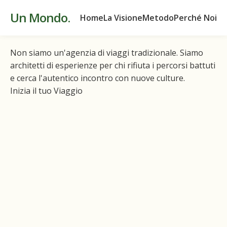
Oltre la cartolina:
Un Mondo.
Home
La Visione
Metodo
Perché Noi
Tocca il cuore del mondo.
Non siamo un'agenzia di viaggi tradizionale. Siamo
architetti di esperienze per chi rifiuta i percorsi battuti
e cerca l'autentico incontro con nuove culture.
Inizia il tuo Viaggio