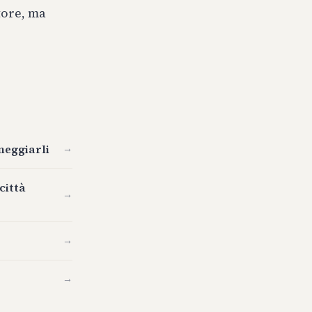
tore, ma
neggiarli
→
città
→
→
→