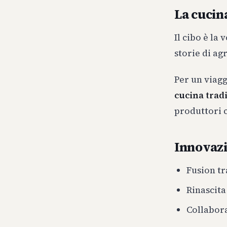
La cucin
Il cibo è la
storie di ag
Per un viag
cucina trad
produttori 
Innovazi
Fusion tr
Rinascita
Collabora