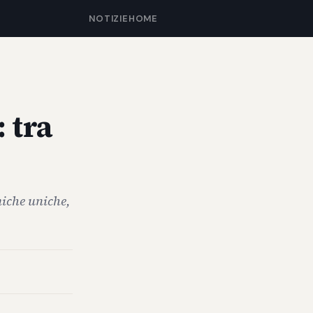
NOTIZIE
HOME
: tra
miche uniche,