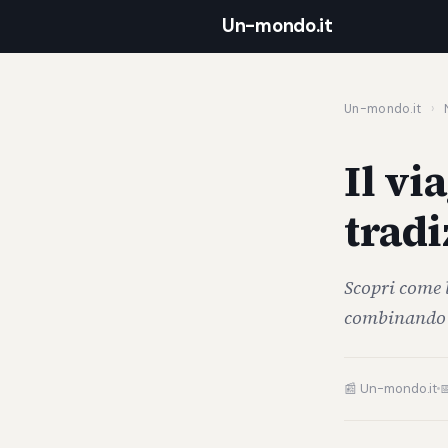
Un-mondo.it
Un-mondo.it
›
Il vi
tradi
Scopri come 
combinando r
📰 Un-mondo.it
