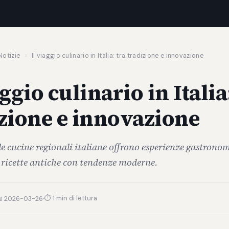
Notizie
›
Il viaggio culinario in Italia: tra tradizione e innovazione
aggio culinario in Italia
zione e innovazione
le cucine regionali italiane offrono esperienze gastrono
icette antiche con tendenze moderne.
⏱ 1 min di lettura
 2026-03-26