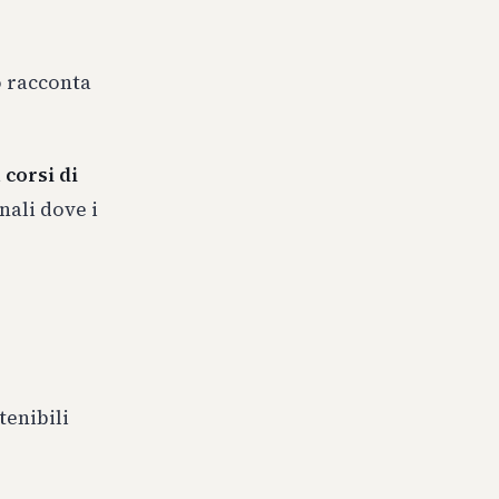
to racconta
a
corsi di
nali dove i
tenibili